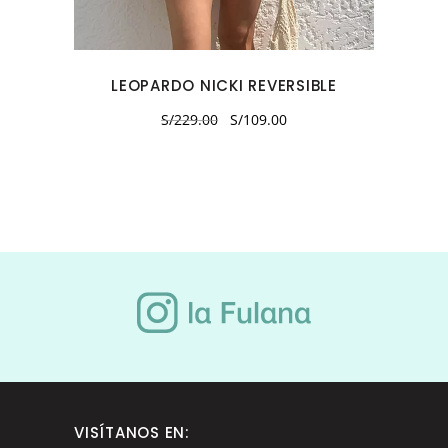
se
pueden
elegir
LEOPARDO NICKI REVERSIBLE
en
la
El
El
S/
229.00
S/
109.00
precio
precio
página
original
actual
era:
es:
de
S/229.00.
S/109.00.
producto
VISÍTANOS EN: