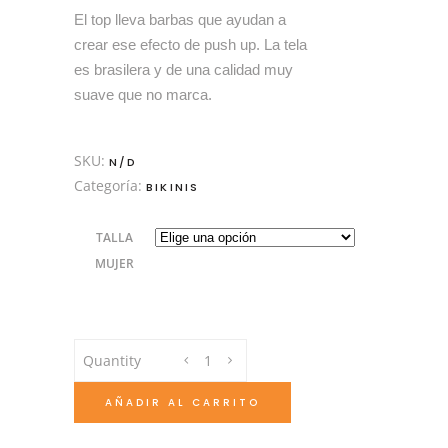
original
actual
El top lleva barbas que ayudan a
era:
es:
crear ese efecto de push up. La tela
S/229.00.
S/189.00.
es brasilera y de una calidad muy
suave que no marca.
SKU:
N/D
Categoría:
BIKINIS
TALLA
MUJER
mar
Quantity
mimi
quantity
AÑADIR AL CARRITO